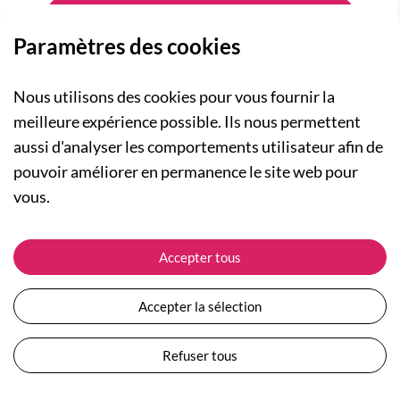
Paramètres des cookies
Nous utilisons des cookies pour vous fournir la
meilleure expérience possible. Ils nous permettent
aussi d'analyser les comportements utilisateur afin de
A PROPOS
pouvoir améliorer en permanence le site web pour
Qui sommes-nous ?
NOS RUBRIQUES
vous.
Actualités
Collection Homme
Nos engagements
ASSISTANCE
Collection Femme
Accepter tous
Carte cadeau
Suivre ma commande
Collection Enfants
Plan du site
Expédition et livraison
Les Totebags
Accepter la sélection
Devenir revendeur
Retour et remboursement
Nos différents thèmes
Moyens de paiement
Refuser tous
Conditions générales de vente
Questions / Réponses
Mentions légales
Nous contacter