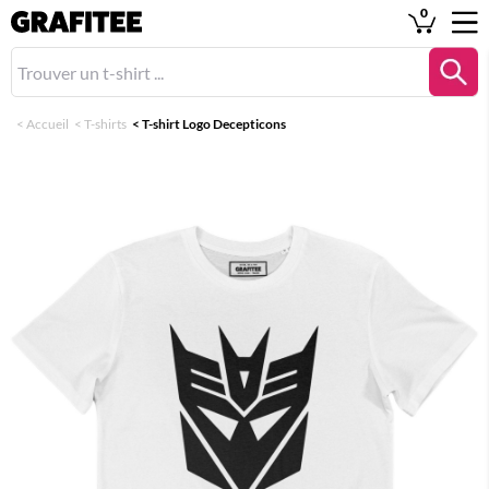
0
<
Accueil
<
T-shirts
<
T-shirt Logo Decepticons