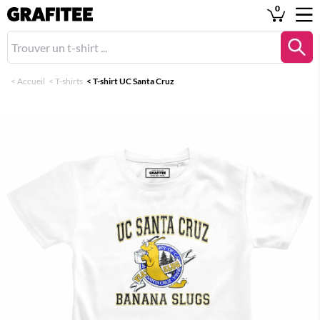
0
<
Accueil
<
T-shirts
<
T-shirt UC Santa Cruz