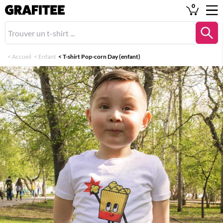
0
<
Accueil
<
Enfant
<
T-shirt Pop-corn Day (enfant)