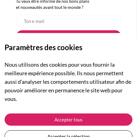
Tu veux être informé de nos bons plans
et nouveautés avant tout le monde ?
Paramètres des cookies
Nous utilisons des cookies pour vous fournir la
meilleure expérience possible. Ils nous permettent
aussi d'analyser les comportements utilisateur afin de
A PROPOS
pouvoir améliorer en permanence le site web pour
Qui sommes-nous ?
NOS RUBRIQUES
vous.
Actualités
Collection Homme
Nos engagements
ASSISTANCE
Collection Femme
Accepter tous
Carte cadeau
Suivre ma commande
Collection Enfants
Plan du site
Expédition et livraison
Les Totebags
Accepter la sélection