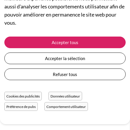
aussi d'analyser les comportements utilisateur afin de
pouvoir améliorer en permanence le site web pour
vous.
Tee shirt I Like My Coffee
Tshirt Working From Home
Accepter tous
1 couleur
1 couleur
29,90 €
29,90 €
Accepter la sélection
Refuser tous
Cookies des publicités
Données utilisateur
Préférence de pubs
Comportement utilisateur