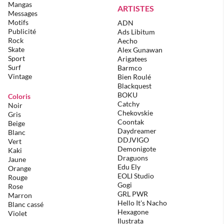
Mangas
ARTISTES
Messages
Motifs
ADN
Publicité
Ads Libitum
Rock
Aecho
Skate
Alex Gunawan
Sport
Arigatees
Surf
Barmco
Vintage
Bien Roulé
Blackquest
BOKU
Coloris
Catchy
Noir
Chekovskie
Gris
Coontak
Beige
Daydreamer
Blanc
DDJVIGO
Vert
Demonigote
Kaki
Draguons
Jaune
Edu Ely
Orange
EOLI Studio
Rouge
Gogi
Rose
GRL PWR
Marron
Hello It's Nacho
Blanc cassé
Hexagone
Violet
Ilustrata