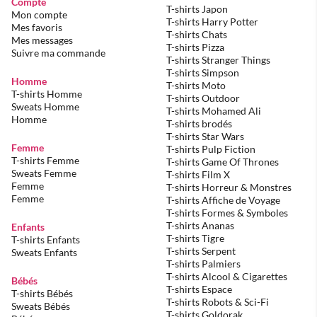
Compte
T-shirts Japon
Mon compte
T-shirts Harry Potter
Mes favoris
T-shirts Chats
Mes messages
T-shirts Pizza
Suivre ma commande
T-shirts Stranger Things
T-shirts Simpson
Homme
T-shirts Moto
T-shirts Homme
T-shirts Outdoor
Sweats Homme
T-shirts Mohamed Ali
Homme
T-shirts brodés
T-shirts Star Wars
Femme
T-shirts Pulp Fiction
T-shirts Femme
T-shirts Game Of Thrones
Sweats Femme
T-shirts Film X
Femme
T-shirts Horreur & Monstres
Femme
T-shirts Affiche de Voyage
T-shirts Formes & Symboles
T-shirts Ananas
Enfants
T-shirts Tigre
T-shirts Enfants
T-shirts Serpent
Sweats Enfants
T-shirts Palmiers
T-shirts Alcool & Cigarettes
Bébés
T-shirts Espace
T-shirts Bébés
T-shirts Robots & Sci-Fi
Sweats Bébés
T-shirts Goldorak