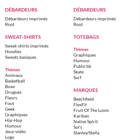
DÉBARDEURS
DÉBARDEURS
Débardeurs imprimés
Débardeurs imprimés
Root
Root
SWEAT-SHIRTS
TOTEBAGS
Sweat-shirts imprimés
Thèmes
Hoodies
Graphiques
Sweats basiques
Humour
Publicité
Thèmes
Skate
Animaux
Surf
Basketball
Boxe
MARQUES
Drogues
Fleurs
Beechfield
Foot
FlexFit
Geek
Fruit Of The Loom
Graphiques
Kariban
Hip-Hop
Native Spirit
Humour
Sol's
Jeux-vidéo
Stanley/Stella
Logo