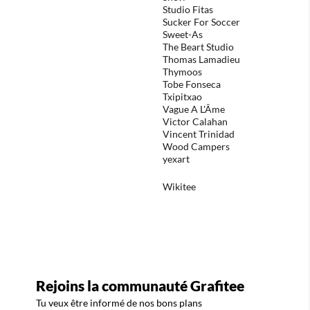
Studio Fitas
Sucker For Soccer
Sweet-As
The Beart Studio
Thomas Lamadieu
Thymoos
Tobe Fonseca
Txipitxao
Vague A L'Âme
Victor Calahan
Vincent Trinidad
Wood Campers
yexart
Wikitee
Rejoins la communauté Grafitee
Tu veux être informé de nos bons plans