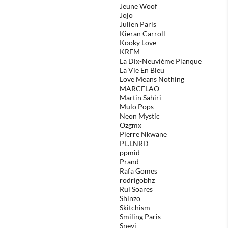
Jeune Woof
Jojo
Julien Paris
Kieran Carroll
Kooky Love
KREM
La Dix-Neuvième Planque
La Vie En Bleu
Love Means Nothing
MARCELÃO
Martin Sahiri
Mulo Pops
Neon Mystic
Ozgmx
Pierre Nkwane
PL.LNRD
ppmid
Prand
Rafa Gomes
rodrigobhz
Rui Soares
Shinzo
Skitchism
Smiling Paris
Snevi