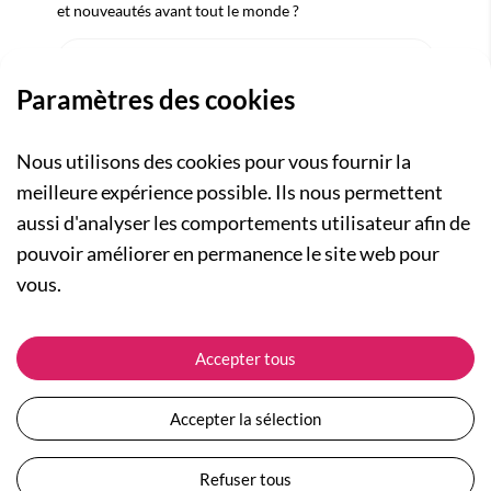
et nouveautés avant tout le monde ?
Paramètres des cookies
Nous utilisons des cookies pour vous fournir la
meilleure expérience possible. Ils nous permettent
aussi d'analyser les comportements utilisateur afin de
pouvoir améliorer en permanence le site web pour
A PROPOS
vous.
Qui sommes-nous ?
NOS RUBRIQUES
Actualités
Collection Homme
ASSISTANCE
Accepter tous
Nos engagements
Collection Femme
Suivre ma commande
Carte cadeau
Collection Enfants
Expédition et livraison
Accepter la sélection
Plan du site
Les Totebags
Retour et remboursement
Devenir revendeur
Nos différents thèmes
Moyens de paiement
Refuser tous