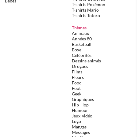
Bébés
T-shirts Pokémon
T-shirts Mario
T-shirts Totoro
Thèmes
Animaux
Années 80
Basketball
Boxe
Célébrités
Dessins animés
Drogues
Films
Fleurs
Food
Foot
Geek
Graphiques
Hip-Hop
Humour
Jeux-vidéo
Logo
Mangas
Messages