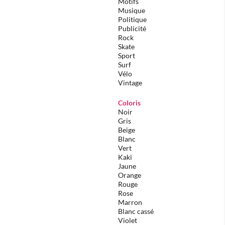
Motifs
Musique
Politique
Publicité
Rock
Skate
Sport
Surf
Vélo
Vintage
Coloris
Noir
Gris
Beige
Blanc
Vert
Kaki
Jaune
Orange
Rouge
Rose
Marron
Blanc cassé
Violet