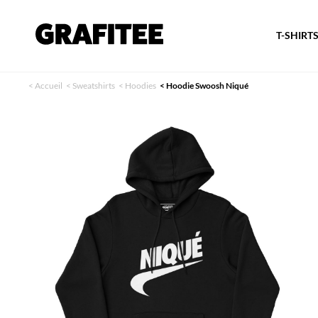
T-SHIRT
<
Accueil
<
Sweatshirts
<
Hoodies
<
Hoodie Swoosh Niqué