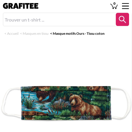
0
<
Accueil
<
Masques en tissu
<
Masque motifs Ours - Tissu coton