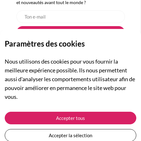
et nouveautés avant tout le monde ?
Paramètres des cookies
Nous utilisons des cookies pour vous fournir la
meilleure expérience possible. Ils nous permettent
aussi d'analyser les comportements utilisateur afin de
A PROPOS
pouvoir améliorer en permanence le site web pour
Qui sommes-nous ?
NOS RUBRIQUES
vous.
Actualités
Collection Homme
Nos engagements
ASSISTANCE
Collection Femme
Accepter tous
Carte cadeau
Suivre ma commande
Collection Enfants
Plan du site
Expédition et livraison
Les Totebags
Accepter la sélection
Devenir revendeur
Retour et remboursement