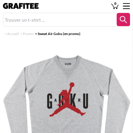
0
<
Accueil
<
Promo
<
Sweat Air Goku (en promo)