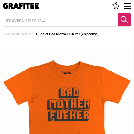
0
<
Accueil
<
Promo
<
T-shirt Bad Mother Fucker (en promo)