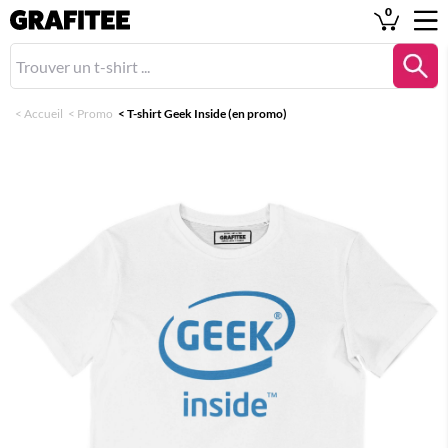
0
<
Accueil
<
Promo
<
T-shirt Geek Inside (en promo)