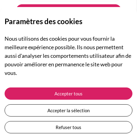
Paramètres des cookies
Nous utilisons des cookies pour vous fournir la
meilleure expérience possible. Ils nous permettent
aussi d'analyser les comportements utilisateur afin de
A PROPOS
pouvoir améliorer en permanence le site web pour
Qui sommes-nous ?
NOS RUBRIQUES
vous.
Actualités
Collection Homme
Nos engagements
ASSISTANCE
Collection Femme
Accepter tous
Carte cadeau
Suivre ma commande
Collection Enfants
Plan du site
Expédition et livraison
Les Totebags
Accepter la sélection
Devenir revendeur
Retour et remboursement
Nos différents thèmes
Moyens de paiement
Refuser tous
Conditions générales de vente
Questions / Réponses