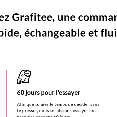
ez Grafitee,
une comma
pide,
échangeable et flu
60 jours pour l'essayer
Afin que tu aies le temps de décider sans
te presser, nous te laissons essayer nos
produits pendant 60 jours,