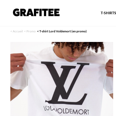
T-SHIRT
<
Accueil
<
Promo
<
T-shirt Lord Voldemort (en promo)