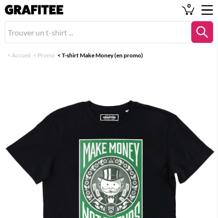
0
<
Accueil
<
Promo
<
T-shirt Make Money (en promo)