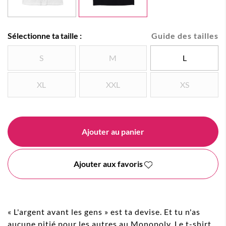
Sélectionne ta taille :
Guide des tailles
S
M
L
XL
XXL
XS
Ajouter au panier
Ajouter aux favoris
« L'argent avant les gens
» est ta devise. Et tu n'as
aucune pitié pour les autres au Monopoly. Le t-shirt