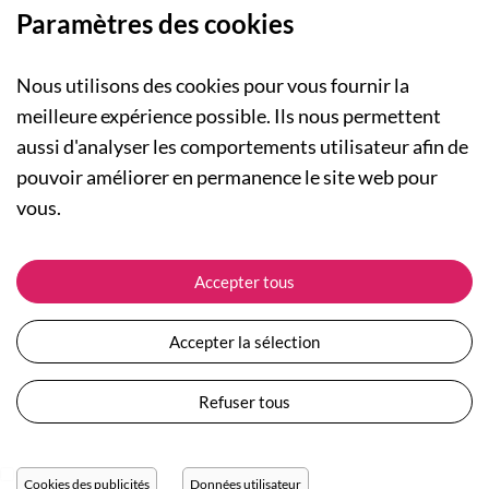
Paramètres des cookies
Nous utilisons des cookies pour vous fournir la
meilleure expérience possible. Ils nous permettent
aussi d'analyser les comportements utilisateur afin de
A PROPOS
pouvoir améliorer en permanence le site web pour
Qui sommes-nous ?
NOS RUBRIQUES
vous.
Actualités
Collection Homme
Nos engagements
ASSISTANCE
Collection Femme
Accepter tous
Carte cadeau
Suivre ma commande
Collection Enfants
Plan du site
Expédition et livraison
Les Totebags
Accepter la sélection
Devenir revendeur
Retour et remboursement
Nos différents thèmes
Moyens de paiement
Refuser tous
Conditions générales de vente
Questions / Réponses
Mentions légales
Nous contacter
Protection des données personnelles
Cookies des publicités
Données utilisateur