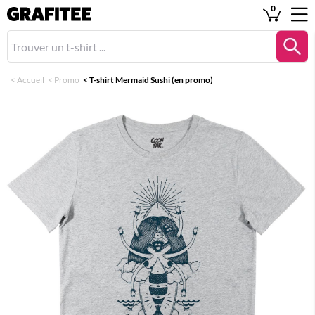
0
<
Accueil
<
Promo
<
T-shirt Mermaid Sushi (en promo)