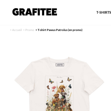
T-SHIRT
<
Accueil
<
Promo
<
T-shirt Pawus Patrolus (en promo)