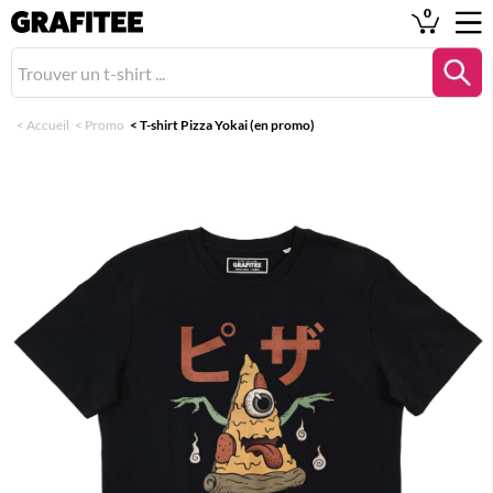
0
<
Accueil
<
Promo
<
T-shirt Pizza Yokai (en promo)