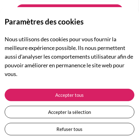
Paramètres des cookies
Nous utilisons des cookies pour vous fournir la
meilleure expérience possible. Ils nous permettent
aussi d'analyser les comportements utilisateur afin de
A PROPOS
pouvoir améliorer en permanence le site web pour
Qui sommes-nous ?
NOS RUBRIQUES
vous.
Actualités
Collection Homme
Nos engagements
ASSISTANCE
Collection Femme
Accepter tous
Carte cadeau
Suivre ma commande
Collection Enfants
Plan du site
Expédition et livraison
Les Totebags
Accepter la sélection
Devenir revendeur
Retour et remboursement
Nos différents thèmes
Moyens de paiement
Refuser tous
Conditions générales de vente
Questions / Réponses