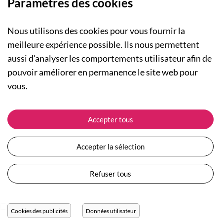
Paramètres des cookies
Nous utilisons des cookies pour vous fournir la
meilleure expérience possible. Ils nous permettent
aussi d'analyser les comportements utilisateur afin de
A PROPOS
pouvoir améliorer en permanence le site web pour
Qui sommes-nous ?
NOS RUBRIQUES
vous.
Actualités
Collection Homme
Nos engagements
ASSISTANCE
Collection Femme
Accepter tous
Carte cadeau
Suivre ma commande
Collection Enfants
Plan du site
Expédition et livraison
Les Totebags
Accepter la sélection
Devenir revendeur
Retour et remboursement
Nos différents thèmes
Moyens de paiement
Refuser tous
Conditions générales de vente
Questions / Réponses
Mentions légales
Nous contacter
Protection des données personnelles
Cookies des publicités
Données utilisateur
Réglage des cookies