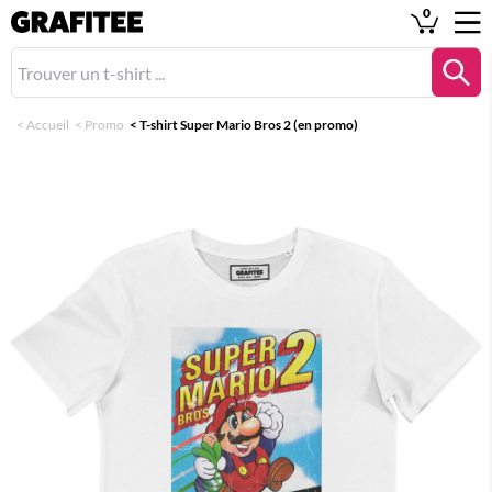
0
<
Accueil
<
Promo
<
T-shirt Super Mario Bros 2 (en promo)