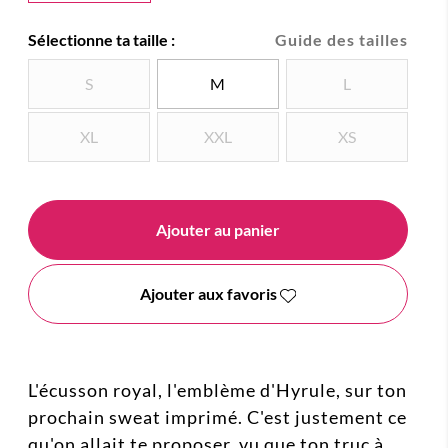
Sélectionne ta taille :
Guide des tailles
S
M
L
XL
XXL
XS
Ajouter au panier
Ajouter aux favoris
L'écusson royal, l'emblème d'Hyrule, sur ton
prochain sweat imprimé. C'est justement ce
qu'on allait te proposer, vu que ton truc à