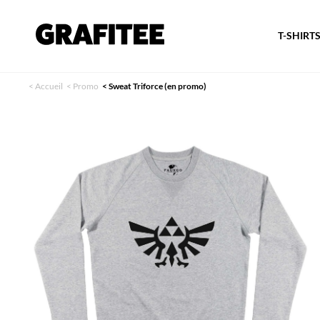
T-SHIRT
<
Accueil
<
Promo
<
Sweat Triforce (en promo)