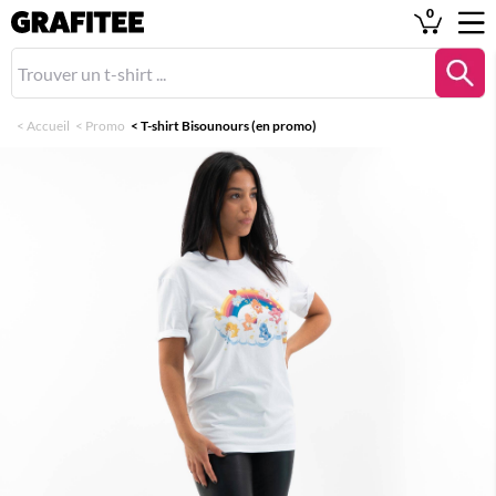
0
<
Accueil
<
Promo
<
T-shirt Bisounours (en promo)