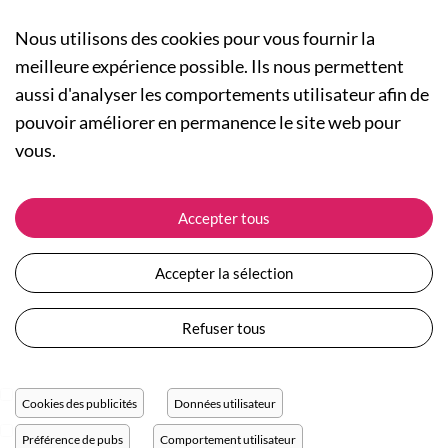
Nous utilisons des cookies pour vous fournir la
meilleure expérience possible. Ils nous permettent
aussi d'analyser les comportements utilisateur afin de
A PROPOS
pouvoir améliorer en permanence le site web pour
Qui sommes-nous ?
NOS RUBRIQUES
vous.
Actualités
Collection Homme
Nos engagements
ASSISTANCE
Collection Femme
Accepter tous
Carte cadeau
Suivre ma commande
Collection Enfants
Plan du site
Expédition et livraison
Les Totebags
Accepter la sélection
Devenir revendeur
Retour et remboursement
Nos différents thèmes
Moyens de paiement
Refuser tous
Conditions générales de vente
Questions / Réponses
Mentions légales
Nous contacter
Protection des données personnelles
Cookies des publicités
Données utilisateur
Réglage des cookies
Préférence de pubs
Comportement utilisateur