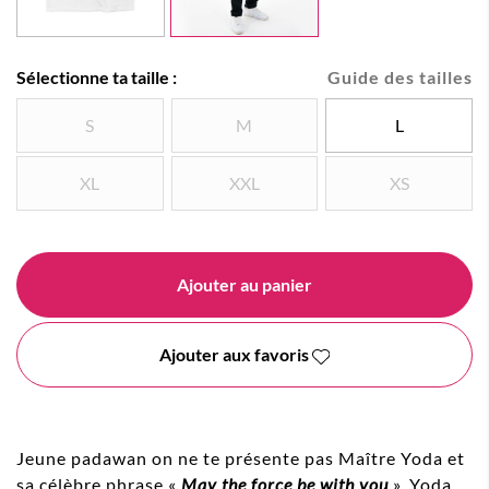
Sélectionne ta taille :
Guide des tailles
S
M
L
XL
XXL
XS
Ajouter au panier
Ajouter aux favoris
Jeune padawan on ne te présente pas Maître Yoda et
sa célèbre phrase «
May the force be with you
». Yoda