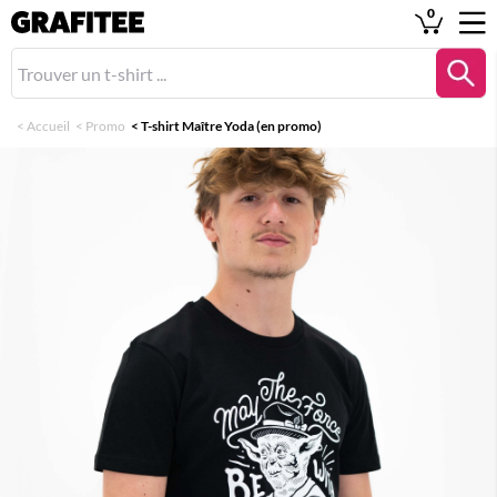
0
<
Accueil
<
Promo
<
T-shirt Maître Yoda (en promo)