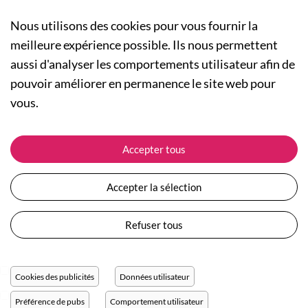
Nous utilisons des cookies pour vous fournir la
meilleure expérience possible. Ils nous permettent
aussi d'analyser les comportements utilisateur afin de
A PROPOS
pouvoir améliorer en permanence le site web pour
Qui sommes-nous ?
NOS RUBRIQUES
vous.
Actualités
Collection Homme
Nos engagements
ASSISTANCE
Collection Femme
Accepter tous
Carte cadeau
Suivre ma commande
Collection Enfants
Plan du site
Expédition et livraison
Les Totebags
Accepter la sélection
Devenir revendeur
Retour et remboursement
Nos différents thèmes
Moyens de paiement
Refuser tous
Conditions générales de vente
Questions / Réponses
Mentions légales
Nous contacter
Protection des données personnelles
Cookies des publicités
Données utilisateur
Réglage des cookies
Préférence de pubs
Comportement utilisateur