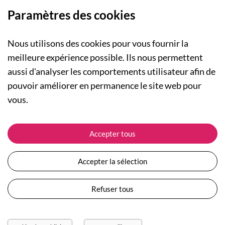
Paramètres des cookies
Nous utilisons des cookies pour vous fournir la
meilleure expérience possible. Ils nous permettent
aussi d'analyser les comportements utilisateur afin de
A PROPOS
pouvoir améliorer en permanence le site web pour
Qui sommes-nous ?
NOS RUBRIQUES
vous.
Actualités
Collection Homme
Nos engagements
ASSISTANCE
Collection Femme
Accepter tous
Carte cadeau
Suivre ma commande
Collection Enfants
Plan du site
Expédition et livraison
Les Totebags
Accepter la sélection
Devenir revendeur
Retour et remboursement
Nos différents thèmes
Moyens de paiement
Refuser tous
Conditions générales de vente
Questions / Réponses
Mentions légales
Nous contacter
Protection des données personnelles