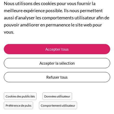
Nous utilisons des cookies pour vous fournir la
meilleure expérience possible. Ils nous permettent
aussi d'analyser les comportements utilisateur afin de
A PROPOS
pouvoir améliorer en permanence le site web pour
Qui sommes-nous ?
NOS RUBRIQUES
vous.
Actualités
Collection Homme
Nos engagements
ASSISTANCE
Collection Femme
Accepter tous
Carte cadeau
Suivre ma commande
Collection Enfants
Plan du site
Expédition et livraison
Les Totebags
Accepter la sélection
Devenir revendeur
Retour et remboursement
Nos différents thèmes
Moyens de paiement
Refuser tous
Conditions générales de vente
Questions / Réponses
Mentions légales
Nous contacter
Protection des données personnelles
Cookies des publicités
Données utilisateur
Réglage des cookies
Préférence de pubs
Comportement utilisateur