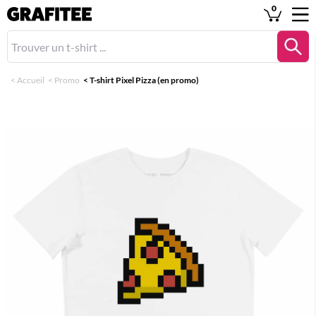
0
<
Accueil
<
Promo
<
T-shirt Pixel Pizza (en promo)