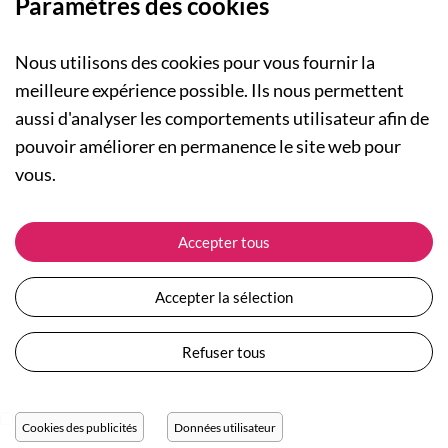
Paramètres des cookies
Nous utilisons des cookies pour vous fournir la
meilleure expérience possible. Ils nous permettent
aussi d'analyser les comportements utilisateur afin de
A PROPOS
pouvoir améliorer en permanence le site web pour
Qui sommes-nous ?
NOS RUBRIQUES
vous.
Actualités
Collection Homme
Nos engagements
ASSISTANCE
Collection Femme
Accepter tous
Carte cadeau
Suivre ma commande
Collection Enfants
Plan du site
Expédition et livraison
Les Totebags
Accepter la sélection
Devenir revendeur
Retour et remboursement
Nos différents thèmes
Moyens de paiement
Refuser tous
Conditions générales de vente
Questions / Réponses
Mentions légales
Nous contacter
Protection des données personnelles
Cookies des publicités
Données utilisateur
Réglage des cookies