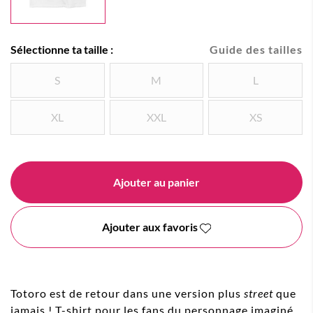
Sélectionne ta taille :
Guide des tailles
S
M
L
XL
XXL
XS
Ajouter au panier
Ajouter aux favoris
Totoro est de retour dans une version plus
street
que
jamais ! T-shirt pour les fans du personnage imaginé