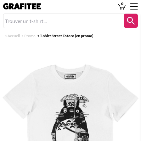
0
<
Accueil
<
Promo
<
T-shirt Street Totoro (en promo)