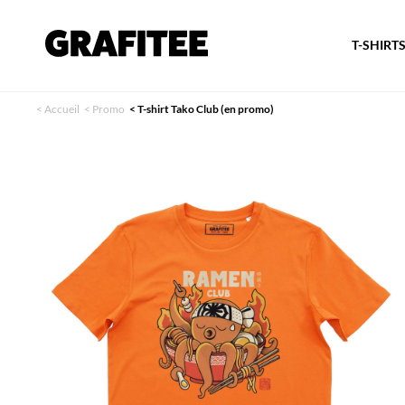
T-SHIRT
<
Accueil
<
Promo
<
T-shirt Tako Club (en promo)