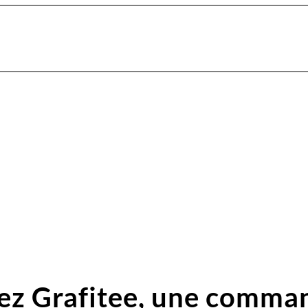
ez Grafitee,
une comma