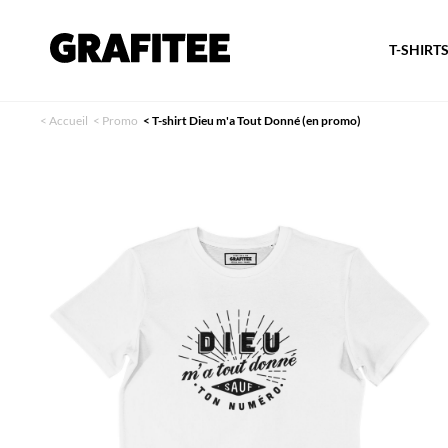
T-SHIRT
<
Accueil
<
Promo
<
T-shirt Dieu m'a Tout Donné (en promo)