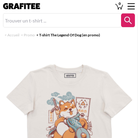
0
<
Accueil
<
Promo
<
T-shirt The Legend Of Dog (en promo)