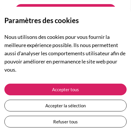
Paramètres des cookies
Nous utilisons des cookies pour vous fournir la
meilleure expérience possible. Ils nous permettent
aussi d'analyser les comportements utilisateur afin de
A PROPOS
pouvoir améliorer en permanence le site web pour
Qui sommes-nous ?
NOS RUBRIQUES
vous.
Actualités
Collection Homme
Nos engagements
ASSISTANCE
Collection Femme
Accepter tous
Carte cadeau
Suivre ma commande
Collection Enfants
Plan du site
Expédition et livraison
Les Totebags
Accepter la sélection
Devenir revendeur
Retour et remboursement
Nos différents thèmes
Moyens de paiement
Refuser tous
Conditions générales de vente
Questions / Réponses