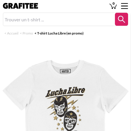
0
<
Accueil
<
Promo
<
T-shirt Lucha Libre (en promo)