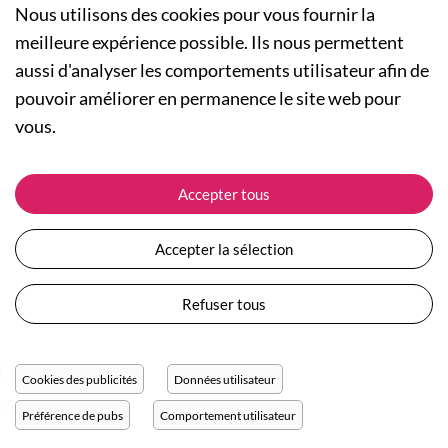
Nous utilisons des cookies pour vous fournir la
meilleure expérience possible. Ils nous permettent
aussi d'analyser les comportements utilisateur afin de
A PROPOS
pouvoir améliorer en permanence le site web pour
Qui sommes-nous ?
NOS RUBRIQUES
vous.
Actualités
Collection Homme
Nos engagements
ASSISTANCE
Collection Femme
Accepter tous
Carte cadeau
Suivre ma commande
Collection Enfants
Plan du site
Expédition et livraison
Les Totebags
Accepter la sélection
Devenir revendeur
Retour et remboursement
Nos différents thèmes
Moyens de paiement
Refuser tous
Conditions générales de vente
Questions / Réponses
Mentions légales
Nous contacter
Protection des données personnelles
Cookies des publicités
Données utilisateur
Réglage des cookies
Préférence de pubs
Comportement utilisateur