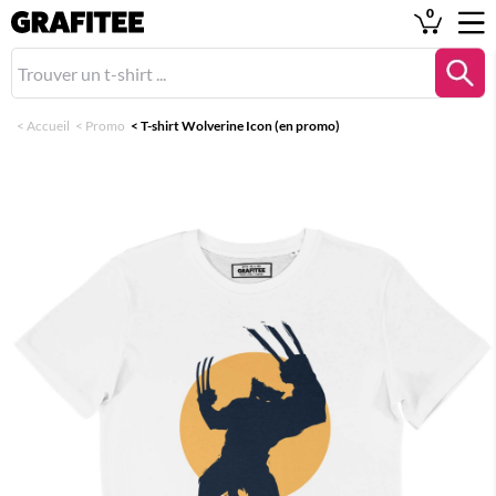
0
<
Accueil
<
Promo
<
T-shirt Wolverine Icon (en promo)