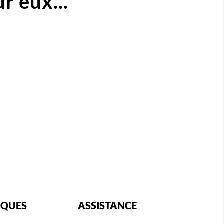
r eux...
IQUES
ASSISTANCE