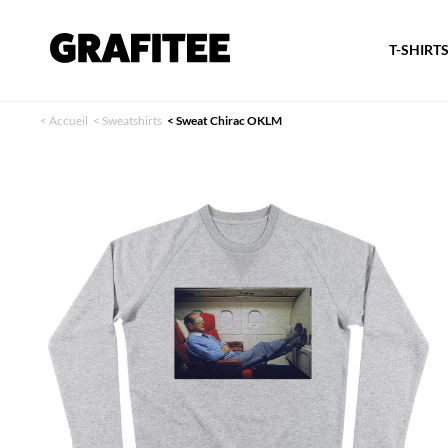
T-SHIRT
<
Accueil
<
Sweatshirts
<
Sweat Chirac OKLM