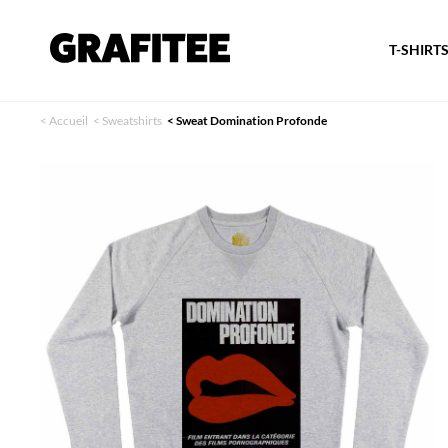
T-SHIRT
<
Accueil
<
Sweatshirts
<
Sweat Domination Profonde