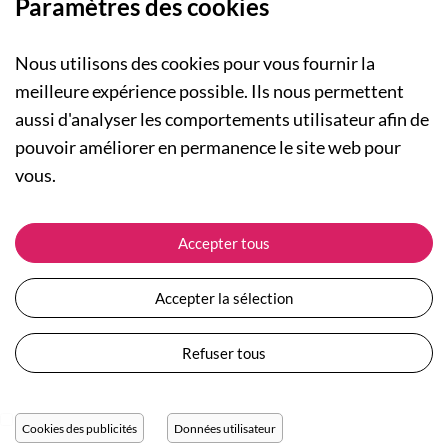
Paramètres des cookies
Nous utilisons des cookies pour vous fournir la
meilleure expérience possible. Ils nous permettent
aussi d'analyser les comportements utilisateur afin de
A PROPOS
pouvoir améliorer en permanence le site web pour
Qui sommes-nous ?
NOS RUBRIQUES
vous.
Actualités
Collection Homme
Nos engagements
ASSISTANCE
Collection Femme
Accepter tous
Carte cadeau
Suivre ma commande
Collection Enfants
Plan du site
Expédition et livraison
Les Totebags
Accepter la sélection
Devenir revendeur
Retour et remboursement
Nos différents thèmes
Moyens de paiement
Refuser tous
Conditions générales de vente
Questions / Réponses
Mentions légales
Nous contacter
Protection des données personnelles
Cookies des publicités
Données utilisateur
Réglage des cookies