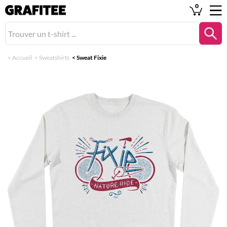
0
<
Accueil
<
Sweatshirts
<
Sweat Fixie