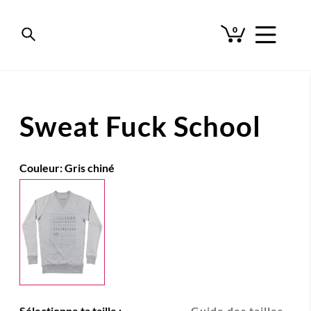
0
Sweat Fuck School
Couleur:
Gris chiné
Sélectionne ta taille :
Guide des tailles