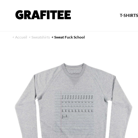
T-SHIRT
<
Accueil
<
Sweatshirts
<
Sweat Fuck School