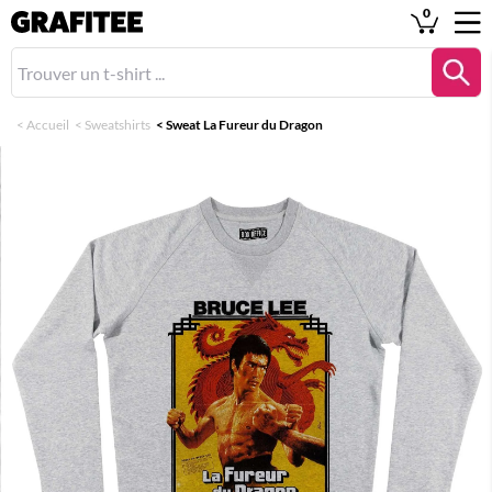
0
<
Accueil
<
Sweatshirts
<
Sweat La Fureur du Dragon