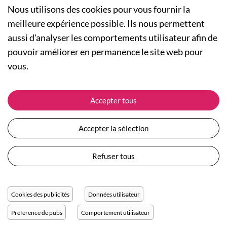
Nous utilisons des cookies pour vous fournir la
meilleure expérience possible. Ils nous permettent
aussi d'analyser les comportements utilisateur afin de
A PROPOS
pouvoir améliorer en permanence le site web pour
Qui sommes-nous ?
NOS RUBRIQUES
vous.
Actualités
Collection Homme
Nos engagements
ASSISTANCE
Collection Femme
Accepter tous
Carte cadeau
Suivre ma commande
Collection Enfants
Plan du site
Expédition et livraison
Les Totebags
Accepter la sélection
Devenir revendeur
Retour et remboursement
Nos différents thèmes
Moyens de paiement
Refuser tous
Conditions générales de vente
Questions / Réponses
Mentions légales
Nous contacter
Protection des données personnelles
Cookies des publicités
Données utilisateur
Réglage des cookies
Préférence de pubs
Comportement utilisateur