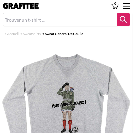
0
<
Accueil
<
Sweatshirts
<
Sweat Général De Gaulle