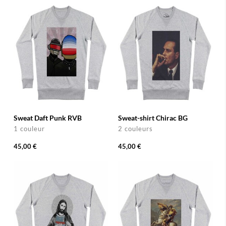
Sweat Daft Punk RVB
Sweat-shirt Chirac BG
1 couleur
2 couleurs
45,00 €
45,00 €