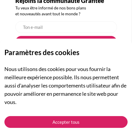
Rejoins la communauté Grafitee
Tu veux être informé de nos bons plans
et nouveautés avant tout le monde ?
Paramètres des cookies
Nous utilisons des cookies pour vous fournir la
meilleure expérience possible. Ils nous permettent
aussi d'analyser les comportements utilisateur afin de
A PROPOS
pouvoir améliorer en permanence le site web pour
Qui sommes-nous ?
NOS RUBRIQUES
vous.
Actualités
Collection Homme
Nos engagements
ASSISTANCE
Collection Femme
Accepter tous
Carte cadeau
Suivre ma commande
Collection Enfants