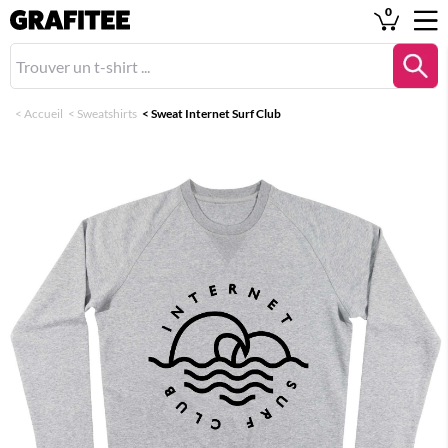
0
<
Accueil
<
Sweatshirts
<
Sweat Internet Surf Club