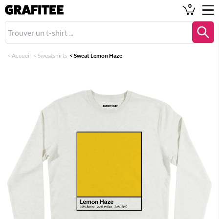
0
<
Accueil
<
Sweatshirts
<
Sweat Lemon Haze