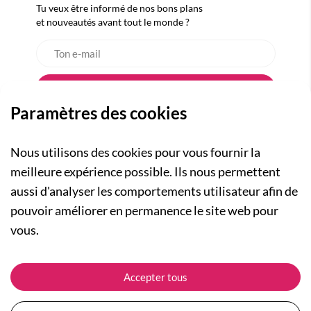
Tu veux être informé de nos bons plans
et nouveautés avant tout le monde ?
Paramètres des cookies
Nous utilisons des cookies pour vous fournir la
meilleure expérience possible. Ils nous permettent
aussi d'analyser les comportements utilisateur afin de
A PROPOS
pouvoir améliorer en permanence le site web pour
Qui sommes-nous ?
NOS RUBRIQUES
vous.
Actualités
Collection Homme
Nos engagements
ASSISTANCE
Collection Femme
Accepter tous
Carte cadeau
Suivre ma commande
Collection Enfants
Plan du site
Expédition et livraison