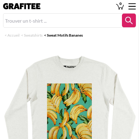
0
<
Accueil
<
Sweatshirts
<
Sweat Motifs Bananes