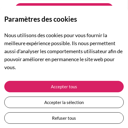
Paramètres des cookies
Nous utilisons des cookies pour vous fournir la
meilleure expérience possible. Ils nous permettent
aussi d'analyser les comportements utilisateur afin de
A PROPOS
pouvoir améliorer en permanence le site web pour
Qui sommes-nous ?
NOS RUBRIQUES
vous.
Actualités
Collection Homme
Nos engagements
ASSISTANCE
Collection Femme
Accepter tous
Carte cadeau
Suivre ma commande
Collection Enfants
Plan du site
Expédition et livraison
Les Totebags
Accepter la sélection
Devenir revendeur
Retour et remboursement
Nos différents thèmes
Moyens de paiement
Refuser tous
Conditions générales de vente
Questions / Réponses
Mentions légales