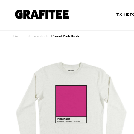
T-SHIRT
<
Accueil
<
Sweatshirts
<
Sweat Pink Kush