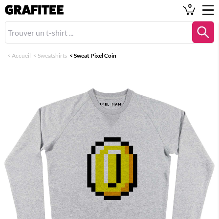
0
<
Accueil
<
Sweatshirts
<
Sweat Pixel Coin