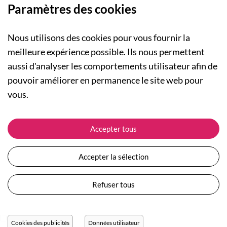
Paramètres des cookies
Nous utilisons des cookies pour vous fournir la
meilleure expérience possible. Ils nous permettent
aussi d'analyser les comportements utilisateur afin de
A PROPOS
pouvoir améliorer en permanence le site web pour
Qui sommes-nous ?
NOS RUBRIQUES
vous.
Actualités
Collection Homme
Nos engagements
ASSISTANCE
Collection Femme
Accepter tous
Carte cadeau
Suivre ma commande
Collection Enfants
Plan du site
Expédition et livraison
Les Totebags
Accepter la sélection
Devenir revendeur
Retour et remboursement
Nos différents thèmes
Moyens de paiement
Refuser tous
Conditions générales de vente
Questions / Réponses
Mentions légales
Nous contacter
Protection des données personnelles
Cookies des publicités
Données utilisateur