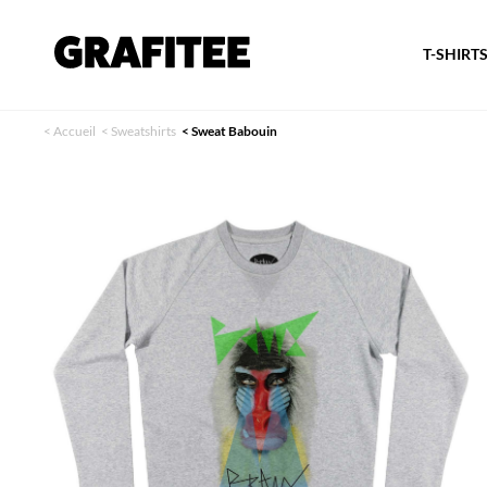
T-SHIRT
<
Accueil
<
Sweatshirts
<
Sweat Babouin