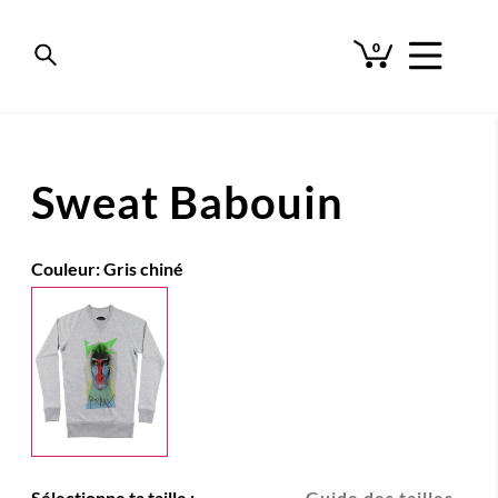
0
Sweat Babouin
Couleur:
Gris chiné
Sélectionne ta taille :
Guide des tailles