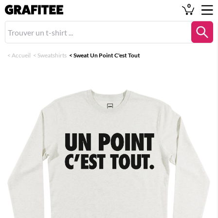
0
<
Accueil
<
Sweatshirts
<
Sweat Un Point C'est Tout