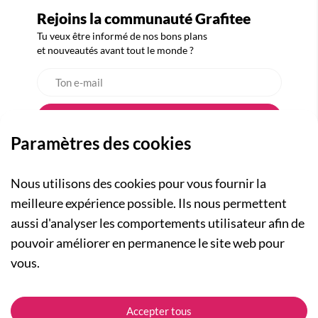
Rejoins la communauté Grafitee
Tu veux être informé de nos bons plans
et nouveautés avant tout le monde ?
Paramètres des cookies
Nous utilisons des cookies pour vous fournir la
meilleure expérience possible. Ils nous permettent
aussi d'analyser les comportements utilisateur afin de
A PROPOS
pouvoir améliorer en permanence le site web pour
Qui sommes-nous ?
NOS RUBRIQUES
vous.
Actualités
Collection Homme
Nos engagements
ASSISTANCE
Collection Femme
Accepter tous
Carte cadeau
Suivre ma commande