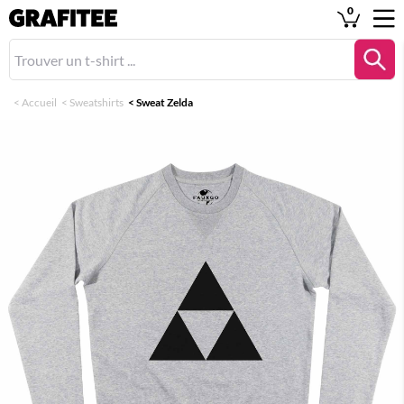
0
<
Accueil
<
Sweatshirts
<
Sweat Zelda