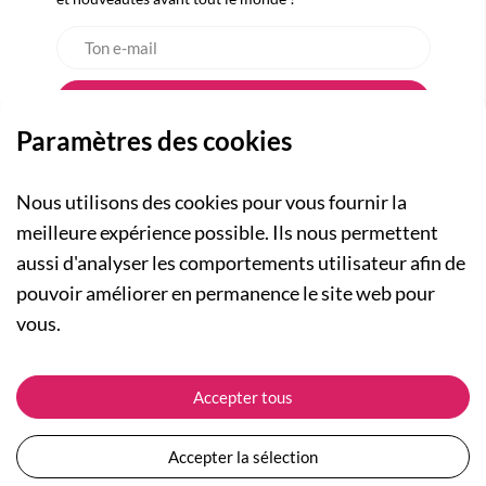
Paramètres des cookies
Nous utilisons des cookies pour vous fournir la
meilleure expérience possible. Ils nous permettent
aussi d'analyser les comportements utilisateur afin de
A PROPOS
pouvoir améliorer en permanence le site web pour
Qui sommes-nous ?
NOS RUBRIQUES
vous.
Actualités
Collection Homme
Nos engagements
ASSISTANCE
Collection Femme
Accepter tous
Carte cadeau
Suivre ma commande
Collection Enfants
Plan du site
Expédition et livraison
Les Totebags
Accepter la sélection
Devenir revendeur
Retour et remboursement
Nos différents thèmes