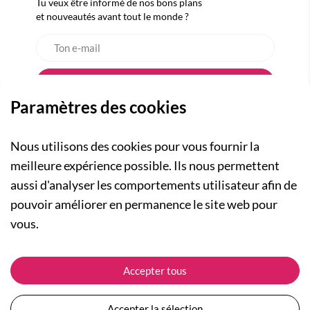
Tu veux être informé de nos bons plans
et nouveautés avant tout le monde ?
Paramètres des cookies
Nous utilisons des cookies pour vous fournir la
meilleure expérience possible. Ils nous permettent
aussi d'analyser les comportements utilisateur afin de
A PROPOS
pouvoir améliorer en permanence le site web pour
Qui sommes-nous ?
NOS RUBRIQUES
vous.
Actualités
Collection Homme
Nos engagements
ASSISTANCE
Collection Femme
Accepter tous
Carte cadeau
Suivre ma commande
Collection Enfants
Plan du site
Expédition et livraison
Les Totebags
Accepter la sélection