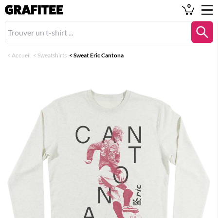
0
<
Accueil
<
Sweatshirts
<
Sweat Eric Cantona