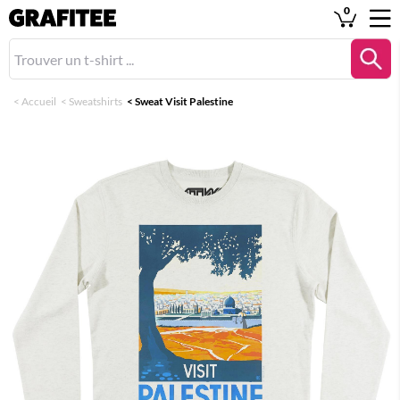
0
<
Accueil
<
Sweatshirts
<
Sweat Visit Palestine