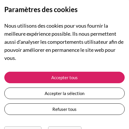
Paramètres des cookies
Nous utilisons des cookies pour vous fournir la
meilleure expérience possible. Ils nous permettent
aussi d'analyser les comportements utilisateur afin de
A PROPOS
pouvoir améliorer en permanence le site web pour
Qui sommes-nous ?
NOS RUBRIQUES
vous.
Actualités
Collection Homme
Nos engagements
ASSISTANCE
Collection Femme
Accepter tous
Carte cadeau
Suivre ma commande
Collection Enfants
Plan du site
Expédition et livraison
Les Totebags
Accepter la sélection
Devenir revendeur
Retour et remboursement
Nos différents thèmes
Moyens de paiement
Refuser tous
Conditions générales de vente
Questions / Réponses
Mentions légales
Nous contacter
Protection des données personnelles