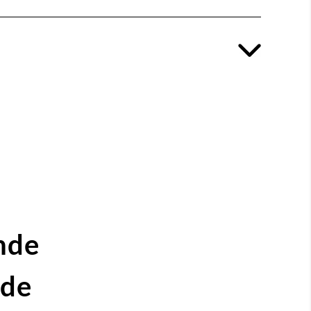
nde
ide