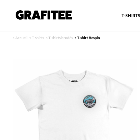
T-SHIRT
<
Accueil
<
T-shirts
<
T-shirts brodés
<
T-shirt Bespin