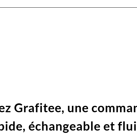
ez Grafitee,
une comma
pide,
échangeable et flu