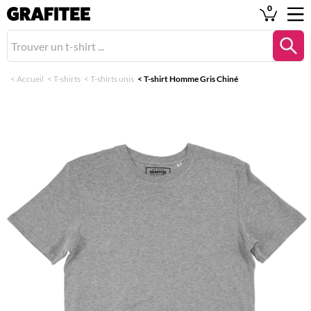
0
<
Accueil
<
T-shirts
<
T-shirts unis
<
T-shirt Homme Gris Chiné