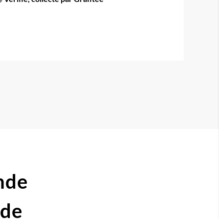
nde
ide