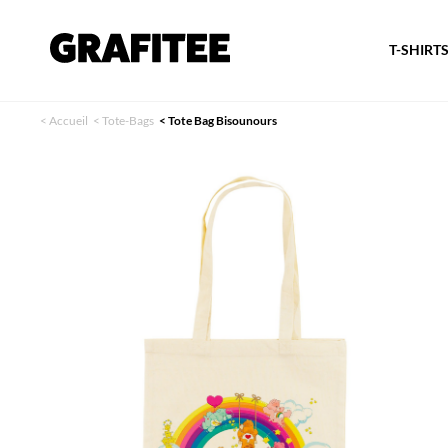
T-SHIRT
<
Accueil
<
Tote-Bags
<
Tote Bag Bisounours