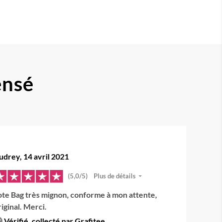
ensé
udrey, 14 avril 2021
(5,0/5)
Plus de détails
ote Bag très mignon, conforme à mon attente,
riginal. Merci.
Vérifié, collecté par Grafitee