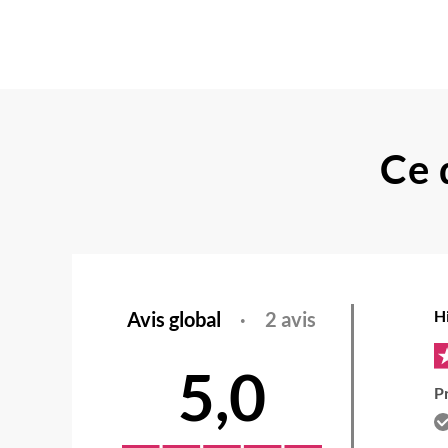
Ce 
H
Avis global
·
2 avis
5,0
Pr