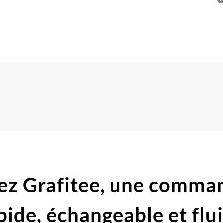
ez Grafitee,
une comma
pide,
échangeable et flu