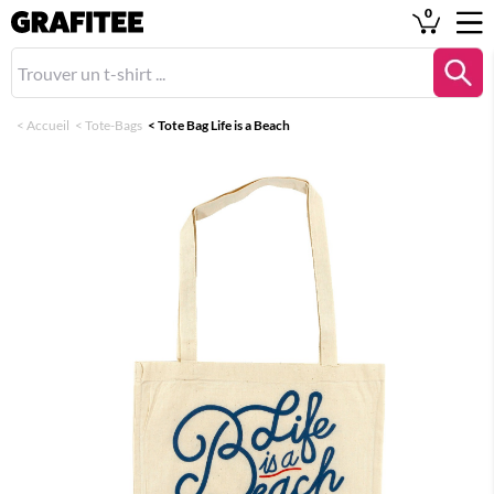
0
<
Accueil
<
Tote-Bags
<
Tote Bag Life is a Beach