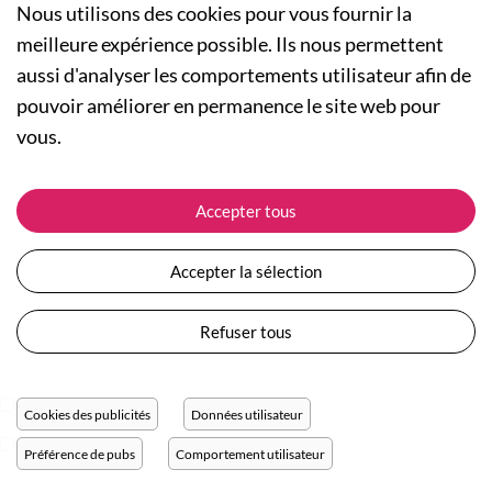
Nous utilisons des cookies pour vous fournir la
meilleure expérience possible. Ils nous permettent
aussi d'analyser les comportements utilisateur afin de
A PROPOS
pouvoir améliorer en permanence le site web pour
Qui sommes-nous ?
NOS RUBRIQUES
vous.
Actualités
Collection Homme
Nos engagements
ASSISTANCE
Collection Femme
Accepter tous
Carte cadeau
Suivre ma commande
Collection Enfants
Plan du site
Expédition et livraison
Les Totebags
Accepter la sélection
Devenir revendeur
Retour et remboursement
Nos différents thèmes
Moyens de paiement
Refuser tous
Conditions générales de vente
Questions / Réponses
Mentions légales
Nous contacter
Protection des données personnelles
Cookies des publicités
Données utilisateur
Réglage des cookies
Préférence de pubs
Comportement utilisateur