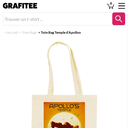
0
<
Accueil
<
Tote-Bags
<
Tote Bag Temple d'Apollon