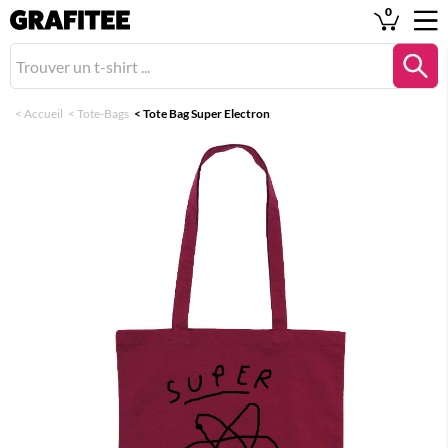
0
<
Accueil
<
Tote-Bags
<
Tote Bag Super Electron