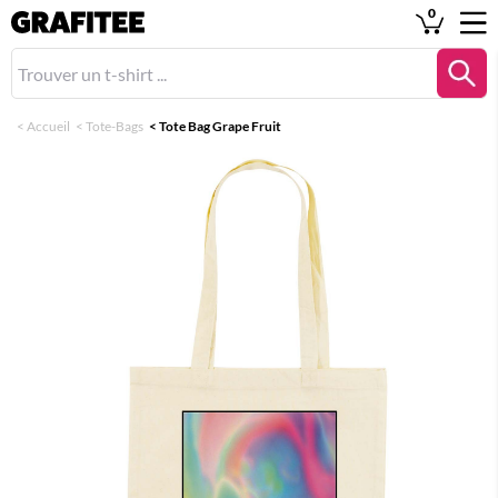
0
<
Accueil
<
Tote-Bags
<
Tote Bag Grape Fruit