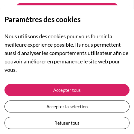
Paramètres des cookies
Nous utilisons des cookies pour vous fournir la
meilleure expérience possible. Ils nous permettent
aussi d'analyser les comportements utilisateur afin de
A PROPOS
pouvoir améliorer en permanence le site web pour
Qui sommes-nous ?
NOS RUBRIQUES
vous.
Actualités
Collection Homme
Nos engagements
ASSISTANCE
Collection Femme
Accepter tous
Carte cadeau
Suivre ma commande
Collection Enfants
Plan du site
Expédition et livraison
Les Totebags
Accepter la sélection
Devenir revendeur
Retour et remboursement
Nos différents thèmes
Moyens de paiement
Refuser tous
Conditions générales de vente
Questions / Réponses
Mentions légales